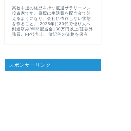
高校中退の経歴を持つ底辺サラリーマン
投資家です。目標は生活費を配当金で賄
えるようになり、会社に依存しない状態
を作ること。 2025年に30代で億り人へ
到達済み/年間配当金130万円以上/証券外
務員、FP技能士、簿記等の資格を保有
スポンサーリンク