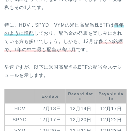
私もその1人です。
特に、HDV，SPYD、VYMの米国高配当株ETFは
毎年
のように増配
しており、配当金の発表を楽しみにされ
ている方も多いでしょう。しかも、12月は
多くの銘柄
で、1年の中で最も配当が高い月
です。
早速ですが、以下に米国高配当株ETFの配当金スケジ
ュールを示します。
Record dat
Payable da
Ex-date
e
te
HDV
12月13日
12月14日
12月17日
SPYD
12月17日
12月20日
12月22日
VYM
12月20日
12月21日
12月23日