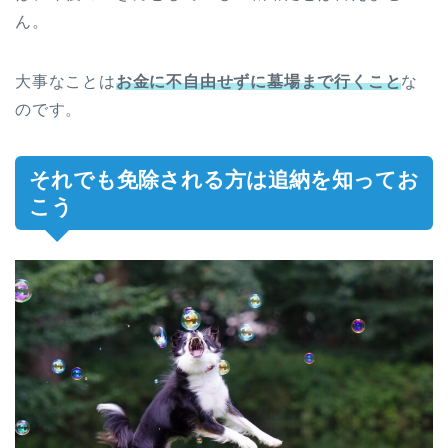
ん。
大事なことは
お金に不自由せずに墓場まで行くこと
な
のです。
それでも免除される方は追納を知ってお
こう