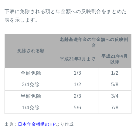
下表に免除される額と年金額への反映割合をまとめた
表を示します。
老齢基礎年金の年金額への反映割
合
免除される額
平成21年4月
平成21年3月まで
以降
全額免除
1/3
1/2
3/4免除
1/2
5/8
半額免除
2/3
3/4
1/4免除
5/6
7/8
出典：
日本年金機構のHP
より作成