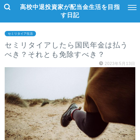
高校中退投資家が配当金生活を目指
す日記
セミリタイア生活
セミリタイアしたら国民年金は払う
べき？それとも免除すべき？
2023年5月13日