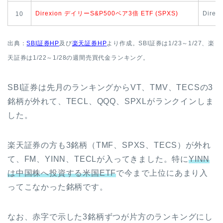
Direxion デイリーS&P500ベア3倍 ETF (SPXS)
Dire
10
出典：
SBI証券HP
及び
楽天証券HP
より作成。SBI証券は1/23
～1/27
、
楽
天証券は1/22～1/28の週間売買代金ランキング。
SBI証券は先月のランキングからVT、TMV、TECSの3
銘柄が外れて、TECL、QQQ、SPXLがランクインしま
した。
楽天証券の方も3銘柄（TMF、SPXS、TECS）が外れ
て、FM、YINN、TECLが入ってきました。特に
YINN
は中国株へ投資する米国ETF
で今まで上位にあまり入
ってこなかった銘柄です。
なお、赤字で示した3銘柄ずつが片方のランキングにし