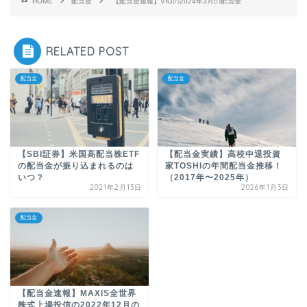
HOME
配当金
【配当金速報】VIGの2024年3月の配当金
RELATED POST
配当金
配当金
【SBI証券】米国高配当株ETF
【配当金実績】高校中退投資
の配当金が振り込まれるのは
家TOSHIの年間配当金推移！
いつ？
（2017年〜2025年）
2021年2月13日
2026年1月3日
配当金
【配当金速報】MAXIS全世界
株式上場投信の2022年12月の