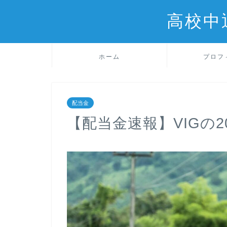
高校中
ホーム
プロフ
配当金
【配当金速報】VIGの2