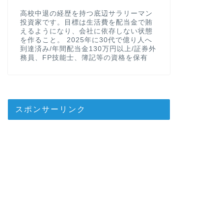
高校中退の経歴を持つ底辺サラリーマン
投資家です。目標は生活費を配当金で賄
えるようになり、会社に依存しない状態
を作ること。 2025年に30代で億り人へ
到達済み/年間配当金130万円以上/証券外
務員、FP技能士、簿記等の資格を保有
スポンサーリンク