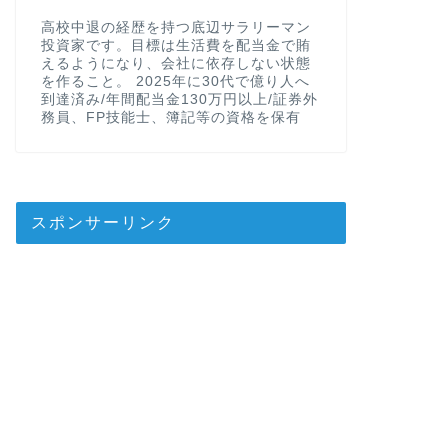
高校中退の経歴を持つ底辺サラリーマン
投資家です。目標は生活費を配当金で賄
えるようになり、会社に依存しない状態
を作ること。 2025年に30代で億り人へ
到達済み/年間配当金130万円以上/証券外
務員、FP技能士、簿記等の資格を保有
スポンサーリンク