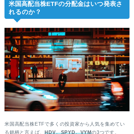
米国高配当株ETFの分配金はいつ発表さ
れるのか？
米国高配当株ETFで多くの投資家から人気を集めてい
る銘柄と言えば、
HDV、SPYD、VYM
の3つです。