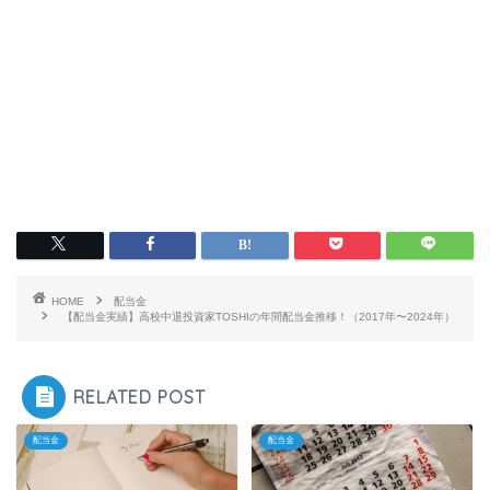
HOME
配当金
【配当金実績】高校中退投資家TOSHIの年間配当金推移！（2017年〜2024年）
RELATED POST
配当金
配当金