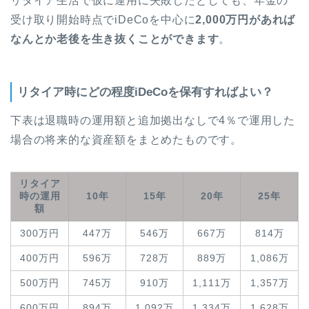
リタイア生活で仮に運用に失敗したとしても、年金の
受け取り開始時点でiDeCoを中心に
2,000万円があれば
なんとか老後を生き抜くことができます
。
リタイア時にどの程度iDeCoを保有すればよい？
下表は退職時の運用額と追加拠出なしで4％で運用した
場合の将来的な資産額をまとめたものです。
リタイア
時の運用
10年
15年
20年
25年
額
300万円
447万
546万
667万
814万
400万円
596万
728万
889万
1,086万
500万円
745万
910万
1,111万
1,357万
600万円
894万
1,092万
1,334万
1,628万