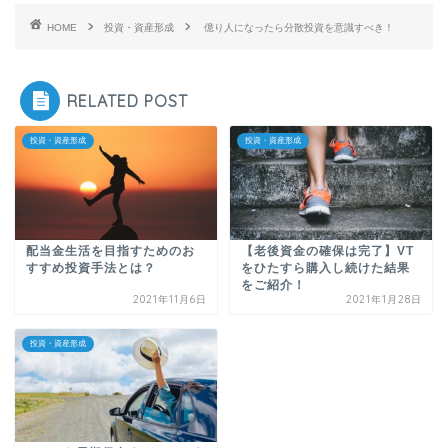
HOME
投資・資産形成
億り人になったら分散投資を意識すべき！
RELATED POST
投資・資産形成
投資・資産形成
配当金生活を目指すためのお
【老後資金の確保は完了】VT
すすめ投資手法とは？
をひたすら購入し続けた結果
をご紹介！
2021年11月6日
2021年1月28日
投資・資産形成