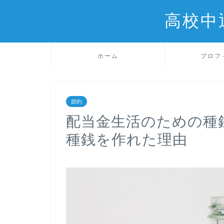
高校中
ホーム
プロフ
節約
配当金生活のための種銭
種銭を作れた理由