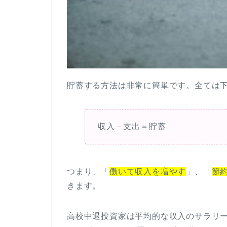
貯蓄する方法は非常に簡単です。全ては
収入－支出＝貯蓄
つまり、「
働いて収入を増やす
」、「
節
きます。
高校中退投資家は平均的な収入のサラリ