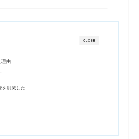
CLOSE
た理由
た
費を削減した