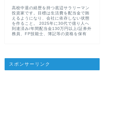
高校中退の経歴を持つ底辺サラリーマン
投資家です。目標は生活費を配当金で賄
えるようになり、会社に依存しない状態
を作ること。 2025年に30代で億り人へ
到達済み/年間配当金130万円以上/証券外
務員、FP技能士、簿記等の資格を保有
スポンサーリンク