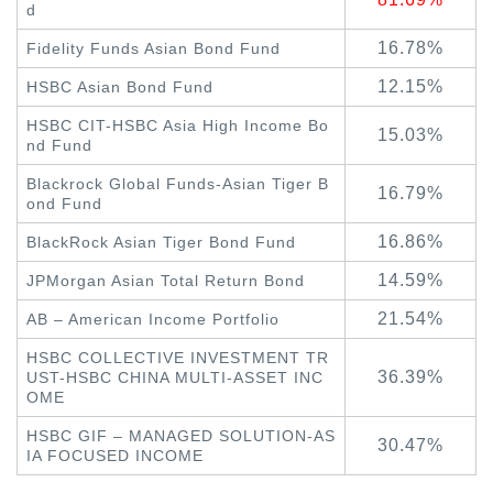
d
16.78%
Fidel
ity
Funds Asian Bond Fund
12.15%
HSBC Asian Bond Fund
HSBC CIT-HSBC Asia Hig
h Income Bo
15.03%
nd Fund
Blackrock Global Funds-Asian Tiger B
16.79%
ond Fund
16.86%
BlackRock Asian Tiger Bond Fund
14.59%
JPMorgan Asian Total Return Bond
21.54%
AB – Ameri
can Income Portfolio
HSBC COLLECTIVE INVESTMENT TR
36.39%
UST-HSBC CHINA MULTI-ASSET INC
OME
HSBC GIF – MANAGED SOLUTION-AS
30.47%
IA FOCUSED INCOME