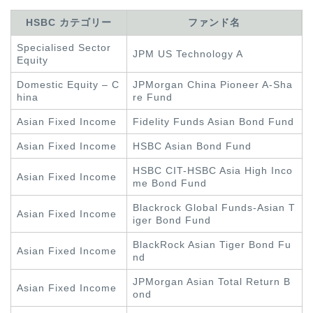
HSBC カテゴリー
ファンド名
Sp
eciali
sed
Sector
JPM US Technology A
Equity
Domestic Equity – C
JPMorgan China Pioneer A-Sha
hina
re Fund
Asian
Fi
xed In
co
me
Fidel
ity
Funds Asian Bond Fund
Asian
Fixed Income
HSBC Asian Bond Fund
HSBC CIT-HSBC Asia Hig
h Inco
A
sian
Fixed Income
me Bond Fund
Blackrock
Global Funds-Asian T
Asian
Fixed Income
iger Bond Fund
Bla
ckRock Asian Tiger Bond Fu
Asian Fixed
Income
nd
JPMorgan Asian Total Return B
Asian Fixed In
come
ond