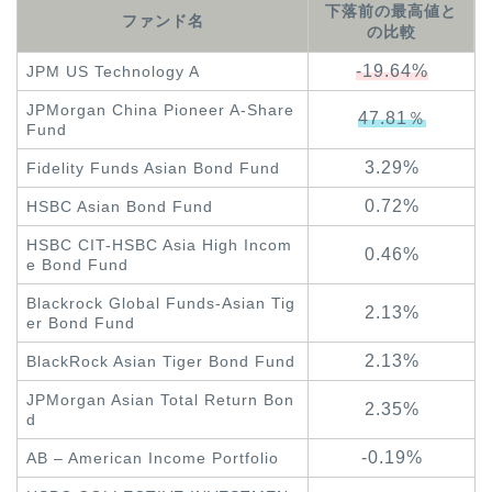
下落前の最高値と
ファンド名
の比較
-19.64%
JPM US Technology A
JPMorgan China Pioneer A-Share
47.81％
Fund
3.29%
Fidel
ity
Funds Asian Bond Fund
0.72%
HSBC Asian Bond Fund
HSBC CIT-HSBC Asia Hig
h Incom
0.46%
e Bond Fund
Blackrock Global Funds-Asian Tig
2.13%
er Bond Fund
2.13%
BlackRock Asian Tiger Bond Fund
JPMorgan Asian Total Return Bon
2.35%
d
-0.19%
AB – Ameri
can Income Portfolio