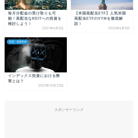
毎月分配金の受け取りも可
【米国高配当ETF】人気米国
能！高配当なREITへの投資を
高配当ETFのVYMを徹底解
検討しよう！
説！
2021年6月5日
2020年6月9日
投資・資産形成
インデックス投資における弊
害とは？
2025年10月25日
スポンサーリンク