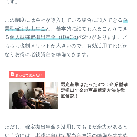
ます。
この制度には会社が導入している場合に加入できる
企
業型確定拠出年金
と、基本的に誰でも入ることができ
る
個人型確定拠出年金（iDeCo)
の2つがあります。ど
ちらも税制メリットが大きいので、有効活用すればか
なりお得に老後資金を準備できます。
選定基準はたった3つ！企業型確
定拠出年金の商品選定方法を徹
底解説！
ただし、確定拠出年金を活用してもまだ余力があると
いう方には、
老後に向けて配当金生活の準備をすすめ